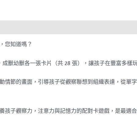
物
樂
遊
卡
Master
，您知道嗎？
Matching
Cards
物，成獸幼獸各一張卡片（共 28 張），讓孩子在豐富多
–
Animals
(英
面，引導孩子從觀察聯想到組織表達，從單字延伸到句子 “The 
文
字
卡)
養孩子觀察力，注意力與記憶力的配對卡遊戲，是最適合
quantity