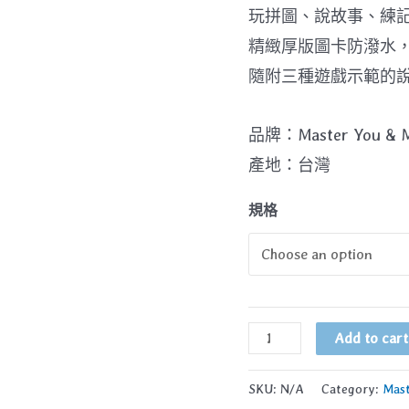
玩拼圖、說故事、練記
精緻厚版圖卡防潑水
隨附三種遊戲示範的
品牌：Master You & 
產地：台灣
規格
親
Add to cart
子
動
SKU:
N/A
Category:
Mas