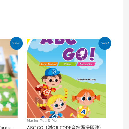
Sale!
Sale!
Master You & Me
ards –
ABC GO! (附QR CODE音檔隨掃即聽)