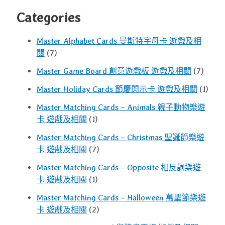
法
Categories
Master Alphabet Cards 曼斯特字母卡 遊戲及相
關
(7)
Master Game Board 創意遊戲板 遊戲及相關
(7)
Master Holiday Cards 節慶閃示卡 遊戲及相關
(1)
Master Matching Cards – Animals 親子動物樂遊
卡 遊戲及相關
(1)
Master Matching Cards – Christmas 聖誕節樂遊
卡 遊戲及相關
(7)
Master Matching Cards – Opposite 相反詞樂遊
卡 遊戲及相關
(1)
Master Matching Cards – Halloween 萬聖節樂遊
卡 遊戲及相關
(2)