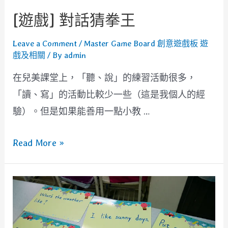
比
[遊戲] 對話猜拳王
賽
Leave a Comment
/
Master Game Board 創意遊戲板 遊
戲及相關
/ By
admin
在兒美課堂上，「聽、說」的練習活動很多，
「讀、寫」的活動比較少一些（這是我個人的經
驗）。但是如果能善用一點小教 …
[遊
Read More »
戲]
對
話
猜
拳