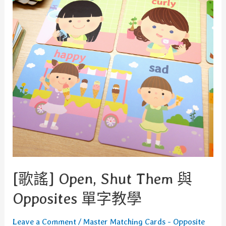
[歌謠] Open, Shut Them 與
Opposites 單字教學
Leave a Comment
/
Master Matching Cards - Opposite