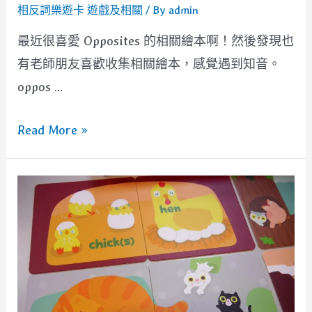
相反詞樂遊卡 遊戲及相關
/ By
admin
最近很喜愛 Opposites 的相關繪本啊！然後發現也
有老師朋友喜歡收集相關繪本，感覺遇到知音。
oppos …
[歌
Read More »
謠]
Open,
Shut
Them
與
Opposites
單