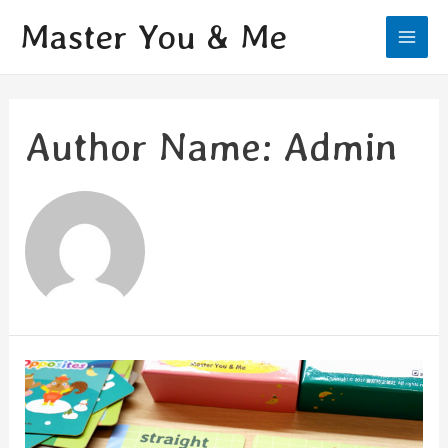
Skip
Master You & Me
to
Main
content
Men
Author Name: Admin