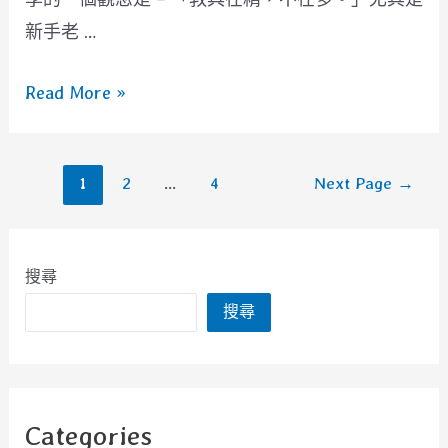
新手老 …
[遊
Read More »
戲]
轉
文
1
2
...
4
Next Page
→
轉
章
羊
分
+
頁
搜尋
寫
搜尋
寫
字
Categories