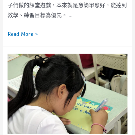
子們做的課堂遊戲，本來就是愈簡單愈好，能達到
教學、練習目標為優先。 …
[遊
Read More »
戲]
用
創
意
遊
戲
板
玩
造
句