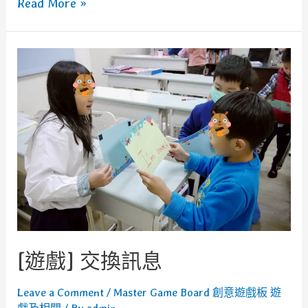
[教
Read More »
具]
Master
Game
Board
創
意
遊
戲
板
[遊戲] 交換訊息
Leave a Comment
/
Master Game Board 創意遊戲板 遊