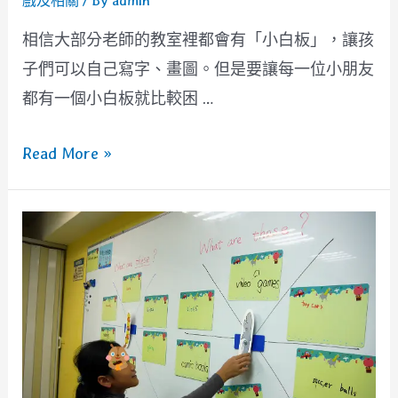
戲及相關
/ By
admin
相信大部分老師的教室裡都會有「小白板」，讓孩
子們可以自己寫字、畫圖。但是要讓每一位小朋友
都有一個小白板就比較困 …
[遊
Read More »
戲]
交
換
訊
息