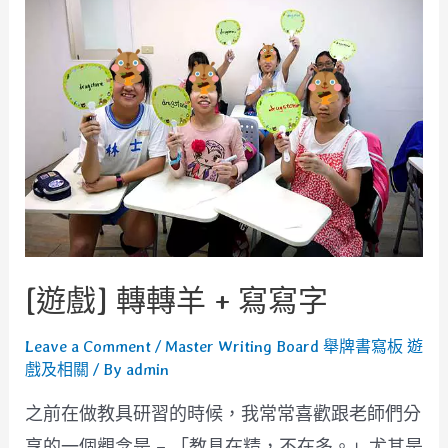
樂
抽
拉
拉
熊
[遊戲] 轉轉羊 + 寫寫字
Leave a Comment
/
Master Writing Board 舉牌書寫板 遊
戲及相關
/ By
admin
之前在做教具研習的時候，我常常喜歡跟老師們分
享的一個觀念是 – 「教具在精，不在多。」尤其是