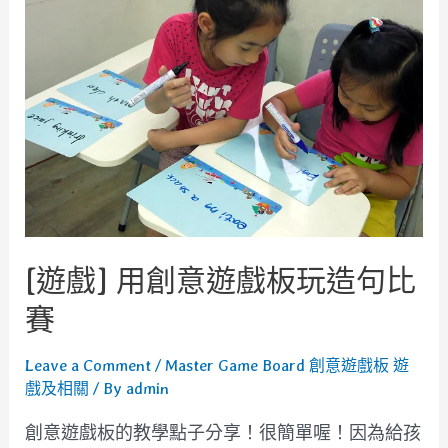
集
動
物
寶
寶
[遊戲] 用創意遊戲板玩造句比
賽
Leave a Comment
/
Master Game Board 創意遊戲板 遊
戲及相關
/ By
admin
創意遊戲板的教學點子分享！很簡單喔！因為給孩